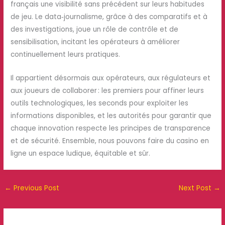
français une visibilité sans précédent sur leurs habitudes
de jeu. Le data‑journalisme, grâce à des comparatifs et à
des investigations, joue un rôle de contrôle et de
sensibilisation, incitant les opérateurs à améliorer
continuellement leurs pratiques.
Il appartient désormais aux opérateurs, aux régulateurs et
aux joueurs de collaborer : les premiers pour affiner leurs
outils technologiques, les seconds pour exploiter les
informations disponibles, et les autorités pour garantir que
chaque innovation respecte les principes de transparence
et de sécurité. Ensemble, nous pouvons faire du casino en
ligne un espace ludique, équitable et sûr.
←
Previous Post
Next Post
→