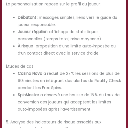
La personnalisation repose sur le profil du joueur :
Débutant
: messages simples, liens vers le guide du
joueur responsable.
Joueur régulier
: affichage de statistiques
personnelles (temps total, mise moyenne).
À risque
: proposition d’une limite auto‑imposée ou
d’un contact direct avec le service d’aide.
Études de cas
Casino Nova
a réduit de 27 % les sessions de plus de
60 minutes en intégrant des alertes de Reality Check
pendant les Free Spins.
SpinMaster
a observé une hausse de 15 % du taux de
conversion des joueurs qui acceptent les limites
auto‑imposées après l’avertissement.
5. Analyse des indicateurs de risque associés aux