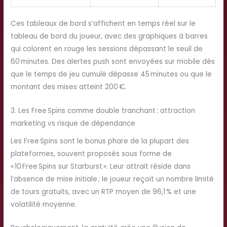
Ces tableaux de bord s’affichent en temps réel sur le
tableau de bord du joueur, avec des graphiques à barres
qui colorent en rouge les sessions dépassant le seuil de
60 minutes. Des alertes push sont envoyées sur mobile dès
que le temps de jeu cumulé dépasse 45 minutes ou que le
montant des mises atteint 200 €.
3. Les Free Spins comme double tranchant : attraction
marketing vs risque de dépendance
Les Free Spins sont le bonus phare de la plupart des
plateformes, souvent proposés sous forme de
« 10 Free Spins sur Starburst ». Leur attrait réside dans
l’absence de mise initiale ; le joueur reçoit un nombre limité
de tours gratuits, avec un RTP moyen de 96,1 % et une
volatilité moyenne.