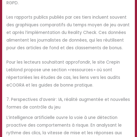
RGPD.
Les rapports publics publiés par ces tiers incluent souvent
des graphiques comparatifs du temps moyen de jeu avant
et après l’implémentation du Reality Check. Ces données
alimentent les journalistes de données, qui les réutilisent
pour des articles de fond et des classements de bonus.
Pour les lecteurs souhaitant approfondir, le site Crepin
Leblond propose une section « ressources » où sont
répertoriées les études de cas, les liens vers les audits
eCOGRA et les guides de bonne pratique.
7. Perspectives d’avenir : IA, réalité augmentée et nouvelles
formes de contrôle du jeu
L’intelligence artificielle ouvre la voie à une détection
proactive des comportements à risque. En analysant le
rythme des clics, la vitesse de mise et les réponses aux