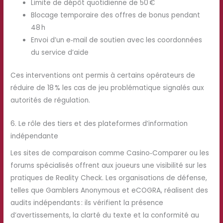
Limite de dépôt quotidienne de 50 €
Blocage temporaire des offres de bonus pendant
48 h
Envoi d’un e‑mail de soutien avec les coordonnées
du service d’aide
Ces interventions ont permis à certains opérateurs de
réduire de 18 % les cas de jeu problématique signalés aux
autorités de régulation.
6. Le rôle des tiers et des plateformes d’information
indépendante
Les sites de comparaison comme Casino‑Comparer ou les
forums spécialisés offrent aux joueurs une visibilité sur les
pratiques de Reality Check. Les organisations de défense,
telles que Gamblers Anonymous et eCOGRA, réalisent des
audits indépendants : ils vérifient la présence
d’avertissements, la clarté du texte et la conformité au