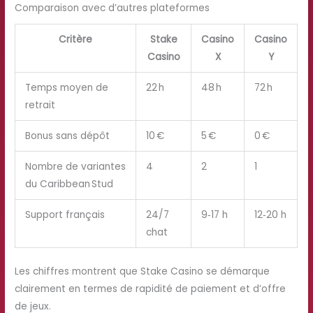
Comparaison avec d’autres plateformes
Critère
Stake
Casino
Casino
Casino
X
Y
Temps moyen de
22 h
48 h
72 h
retrait
Bonus sans dépôt
10 €
5 €
0 €
Nombre de variantes
4
2
1
du Caribbean Stud
Support français
24/7
9‑17 h
12‑20 h
chat
Les chiffres montrent que Stake Casino se démarque
clairement en termes de rapidité de paiement et d’offre
de jeux.