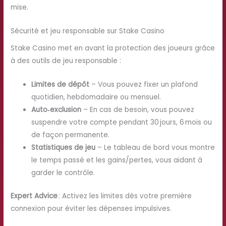
mise.
Sécurité et jeu responsable sur Stake Casino
Stake Casino met en avant la protection des joueurs grâce
à des outils de jeu responsable :
Limites de dépôt
– Vous pouvez fixer un plafond
quotidien, hebdomadaire ou mensuel.
Auto‑exclusion
– En cas de besoin, vous pouvez
suspendre votre compte pendant 30 jours, 6 mois ou
de façon permanente.
Statistiques de jeu
– Le tableau de bord vous montre
le temps passé et les gains/pertes, vous aidant à
garder le contrôle.
Expert Advice
: Activez les limites dès votre première
connexion pour éviter les dépenses impulsives.