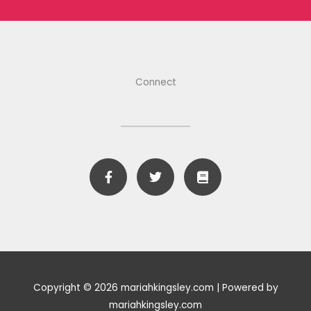
Connect
F
T
B
a
w
o
c
i
o
e
t
k
b
t
o
e
o
r
k
-
f
Copyright © 2026 mariahkingsley.com | Powered by
mariahkingsley.com