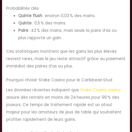
Probabilités clés
Quinte flush
: environ 0,03 % des mains.
Quinte
: 0,5 % des mains.
Paire
: 42 % des mains, mais seule la paire d’as ou
plus rapporte un gain.
Ces statistiques montrent que les gains les plus élevés
restent rares, mais le jeu reste attractif grâce au paiement
immédiat des paires d’as ou plus.
Pourquoi choisir Stake Casino pour le Caribbean Stud
Les données récentes indiquent que
Stake Casino casino
assure des retraits en moins de 24 heures pour 96 % des
joueurs. Ce temps de traitement rapide est un atout
majeur pour les amateurs de jeux de table qui souhaitent
profiter rapidement de leurs gains.