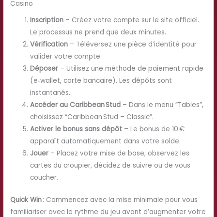
Casino
Inscription
– Créez votre compte sur le site officiel.
Le processus ne prend que deux minutes.
Vérification
– Téléversez une pièce d’identité pour
valider votre compte.
Déposer
– Utilisez une méthode de paiement rapide
(e‑wallet, carte bancaire). Les dépôts sont
instantanés.
Accéder au Caribbean Stud
– Dans le menu “Tables”,
choisissez “Caribbean Stud – Classic”.
Activer le bonus sans dépôt
– Le bonus de 10 €
apparaît automatiquement dans votre solde.
Jouer
– Placez votre mise de base, observez les
cartes du croupier, décidez de suivre ou de vous
coucher.
Quick Win
: Commencez avec la mise minimale pour vous
familiariser avec le rythme du jeu avant d’augmenter votre