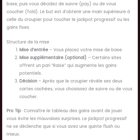
base, puis vous décidez de suivre (pay) ou de vous
coucher (fold). Le but est d’obtenir une main supérieure à
celle du croupier pour toucher le jackpot progressif ou les
gains fixes.
Structure de la mise
Mise d’entrée
– Vous placez votre mise de base.
Mise supplémentaire (optional)
– Certains sites
offrent un pari “Raise” qui augmente les gains
potentiels.
Décision
– Après que le croupier révèle ses deux
cartes cachées, vous choisissez de suivre ou de vous
coucher.
Pro Tip
: Connaître le tableau des gains avant de jouer
vous évite les mauvaises surprises. Le jackpot progressif
ne se déclenche que si vous avez une quinte flush ou
mieux.