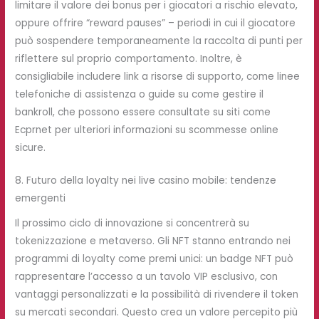
limitare il valore dei bonus per i giocatori a rischio elevato,
oppure offrire “reward pauses” – periodi in cui il giocatore
può sospendere temporaneamente la raccolta di punti per
riflettere sul proprio comportamento. Inoltre, è
consigliabile includere link a risorse di supporto, come linee
telefoniche di assistenza o guide su come gestire il
bankroll, che possono essere consultate su siti come
Ecprnet per ulteriori informazioni su scommesse online
sicure.
8. Futuro della loyalty nei live casino mobile: tendenze
emergenti
Il prossimo ciclo di innovazione si concentrerà su
tokenizzazione e metaverso. Gli NFT stanno entrando nei
programmi di loyalty come premi unici: un badge NFT può
rappresentare l’accesso a un tavolo VIP esclusivo, con
vantaggi personalizzati e la possibilità di rivendere il token
su mercati secondari. Questo crea un valore percepito più