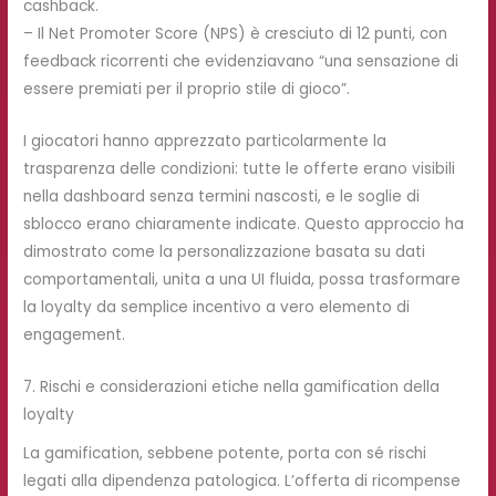
cashback.
– Il Net Promoter Score (NPS) è cresciuto di 12 punti, con
feedback ricorrenti che evidenziavano “una sensazione di
essere premiati per il proprio stile di gioco”.
I giocatori hanno apprezzato particolarmente la
trasparenza delle condizioni: tutte le offerte erano visibili
nella dashboard senza termini nascosti, e le soglie di
sblocco erano chiaramente indicate. Questo approccio ha
dimostrato come la personalizzazione basata su dati
comportamentali, unita a una UI fluida, possa trasformare
la loyalty da semplice incentivo a vero elemento di
engagement.
7. Rischi e considerazioni etiche nella gamification della
loyalty
La gamification, sebbene potente, porta con sé rischi
legati alla dipendenza patologica. L’offerta di ricompense