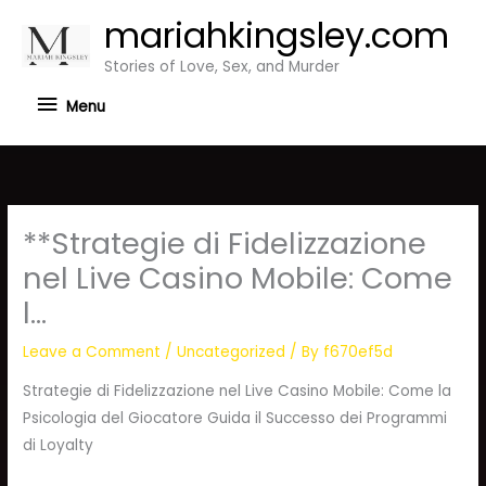
Skip
mariahkingsley.com
Menu
to
Stories of Love, Sex, and Murder
content
Menu
**Strategie di Fidelizzazione
nel Live Casino Mobile: Come
l…
Leave a Comment
/
Uncategorized
/ By
f670ef5d
Strategie di Fidelizzazione nel Live Casino Mobile: Come la
Psicologia del Giocatore Guida il Successo dei Programmi
di Loyalty