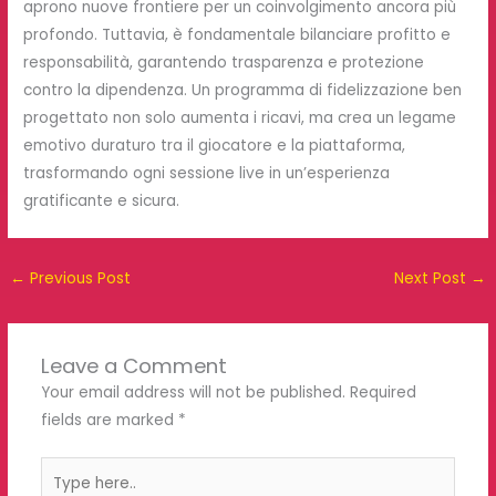
aprono nuove frontiere per un coinvolgimento ancora più
profondo. Tuttavia, è fondamentale bilanciare profitto e
responsabilità, garantendo trasparenza e protezione
contro la dipendenza. Un programma di fidelizzazione ben
progettato non solo aumenta i ricavi, ma crea un legame
emotivo duraturo tra il giocatore e la piattaforma,
trasformando ogni sessione live in un’esperienza
gratificante e sicura.
←
Previous Post
Next Post
→
Leave a Comment
Your email address will not be published.
Required
fields are marked
*
Type