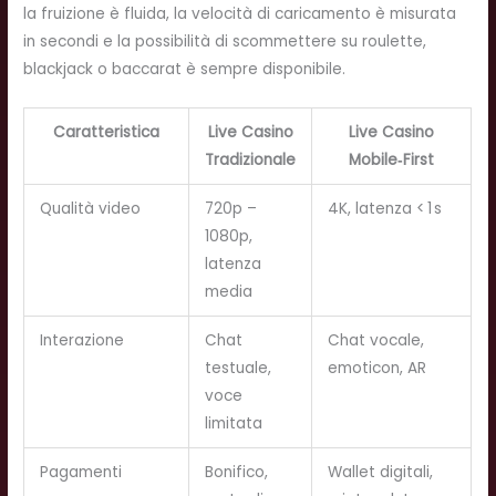
la fruizione è fluida, la velocità di caricamento è misurata
in secondi e la possibilità di scommettere su roulette,
blackjack o baccarat è sempre disponibile.
Caratteristica
Live Casino
Live Casino
Tradizionale
Mobile‑First
Qualità video
720p –
4K, latenza < 1 s
1080p,
latenza
media
Interazione
Chat
Chat vocale,
testuale,
emoticon, AR
voce
limitata
Pagamenti
Bonifico,
Wallet digitali,