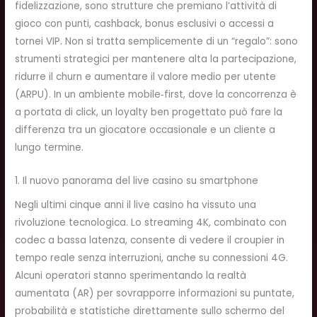
fidelizzazione, sono strutture che premiano l’attività di
gioco con punti, cashback, bonus esclusivi o accessi a
tornei VIP. Non si tratta semplicemente di un “regalo”: sono
strumenti strategici per mantenere alta la partecipazione,
ridurre il churn e aumentare il valore medio per utente
(ARPU). In un ambiente mobile‑first, dove la concorrenza è
a portata di click, un loyalty ben progettato può fare la
differenza tra un giocatore occasionale e un cliente a
lungo termine.
1. Il nuovo panorama del live casino su smartphone
Negli ultimi cinque anni il live casino ha vissuto una
rivoluzione tecnologica. Lo streaming 4K, combinato con
codec a bassa latenza, consente di vedere il croupier in
tempo reale senza interruzioni, anche su connessioni 4G.
Alcuni operatori stanno sperimentando la realtà
aumentata (AR) per sovrapporre informazioni su puntate,
probabilità e statistiche direttamente sullo schermo del