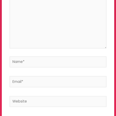
here..
Name*
Email*
Website