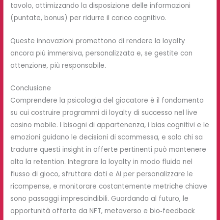
tavolo, ottimizzando la disposizione delle informazioni
(puntate, bonus) per ridurre il carico cognitivo.
Queste innovazioni promettono di rendere la loyalty
ancora più immersiva, personalizzata e, se gestite con
attenzione, più responsabile.
Conclusione
Comprendere la psicologia del giocatore è il fondamento
su cui costruire programmi di loyalty di successo nel live
casino mobile. I bisogni di appartenenza, i bias cognitivi e le
emozioni guidano le decisioni di scommessa, e solo chi sa
tradurre questi insight in offerte pertinenti può mantenere
alta la retention. Integrare la loyalty in modo fluido nel
flusso di gioco, sfruttare dati e AI per personalizzare le
ricompense, e monitorare costantemente metriche chiave
sono passaggi imprescindibili. Guardando al futuro, le
opportunità offerte da NFT, metaverso e bio‑feedback