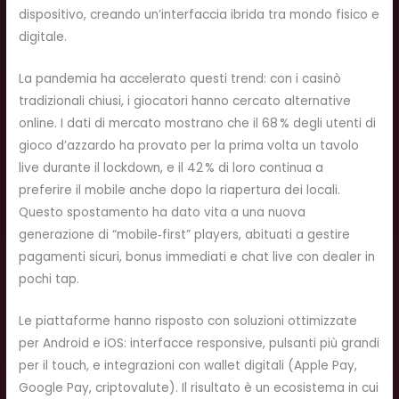
dispositivo, creando un’interfaccia ibrida tra mondo fisico e
digitale.
La pandemia ha accelerato questi trend: con i casinò
tradizionali chiusi, i giocatori hanno cercato alternative
online. I dati di mercato mostrano che il 68 % degli utenti di
gioco d’azzardo ha provato per la prima volta un tavolo
live durante il lockdown, e il 42 % di loro continua a
preferire il mobile anche dopo la riapertura dei locali.
Questo spostamento ha dato vita a una nuova
generazione di “mobile‑first” players, abituati a gestire
pagamenti sicuri, bonus immediati e chat live con dealer in
pochi tap.
Le piattaforme hanno risposto con soluzioni ottimizzate
per Android e iOS: interfacce responsive, pulsanti più grandi
per il touch, e integrazioni con wallet digitali (Apple Pay,
Google Pay, criptovalute). Il risultato è un ecosistema in cui