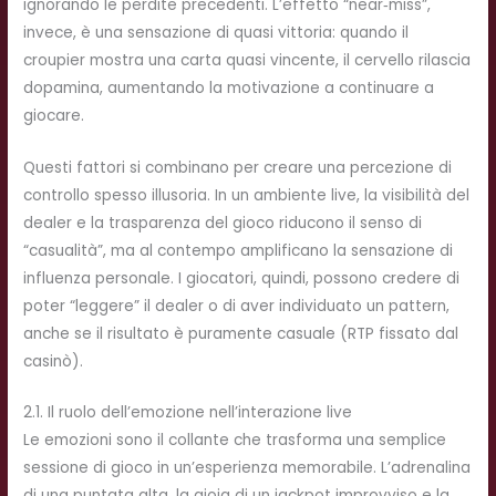
ignorando le perdite precedenti. L’effetto “near‑miss”,
invece, è una sensazione di quasi vittoria: quando il
croupier mostra una carta quasi vincente, il cervello rilascia
dopamina, aumentando la motivazione a continuare a
giocare.
Questi fattori si combinano per creare una percezione di
controllo spesso illusoria. In un ambiente live, la visibilità del
dealer e la trasparenza del gioco riducono il senso di
“casualità”, ma al contempo amplificano la sensazione di
influenza personale. I giocatori, quindi, possono credere di
poter “leggere” il dealer o di aver individuato un pattern,
anche se il risultato è puramente casuale (RTP fissato dal
casinò).
2.1. Il ruolo dell’emozione nell’interazione live
Le emozioni sono il collante che trasforma una semplice
sessione di gioco in un’esperienza memorabile. L’adrenalina
di una puntata alta, la gioia di un jackpot improvviso e la