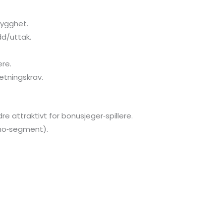
trygghet.
dd/uttak.
ere.
tningskrav.
e attraktivt for bonusjeger‑spillere.
ino‑segment).