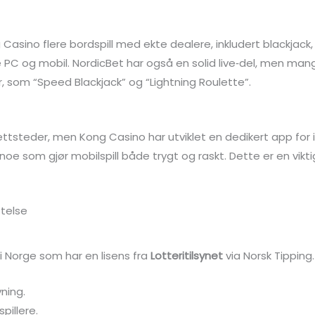
ong Casino flere bordspill med ekte dealere, inkludert blackja
e PC og mobil. NordicBet har også en solid live‑del, men man
 som “Speed Blackjack” og “Lightning Roulette”.
nettsteder, men Kong Casino har utviklet en dedikert app for
oe som gjør mobilspill både trygt og raskt. Dette er en viktig
ttelse
i Norge som har en lisens fra
Lotteritilsynet
via Norsk Tipping.
vning.
pillere.