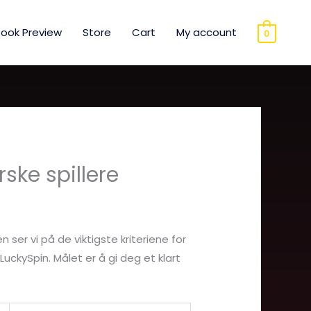
Book Preview
Store
Cart
My account
0
ske spillere
 ser vi på de viktigste kriteriene for
ckySpin. Målet er å gi deg et klart