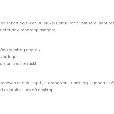
 er kort og sikker. Du bruker BankID for å verifisere identite
r eller dokumentopplastinger.
 både norsk og engelsk.
 hverdager.
e, men chat er raskt.
dmenyen er delt i “Spill”, “Kampanjer”, “Bank” og “Support”. P
like intuitiv som på desktop.