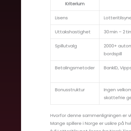
Kriterium
Lisens
Lotteritilsyn
Uttaks­hastighet
30 min – 2 t
Spillutvalg
2000+ automa
bordspill
Betalingsmetoder
BankID, Vipp
Bonusstruktur
Ingen velko
skattefrie g
Hvorfor denne sammenligningen er vi
Mange spillere i Norge er usikre på h