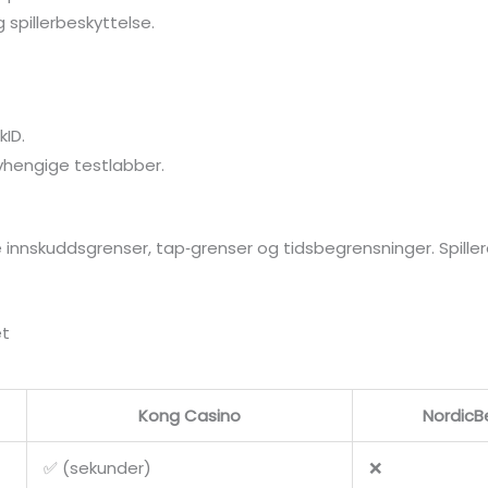
g spillerbeskyttelse.
kID.
vhengige testlabber.
 innskuddsgrenser, tap‑grenser og tidsbegrensninger. Spillere 
et
Kong Casino
NordicB
✅ (sekunder)
❌