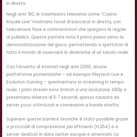
in diretta
Negli anni ’80, le trasmissioni televisive come “Casino
Royale Live” mostrano tavoli di baccarat in diretta, con
telecamere fisse e commentatori che spiegano le regole
al pubblico. Queste puntate sono il primo passo verso la
democratizzazione del gioco, permettendo a spettatori di
tutto il mondo di osservare le dinamiche di un tavolo reale.
Con l’avvento di Internet negli anni 2000, alcune
piattaforme pionieristiche – ad esempio Playtech Live e
Evolution Gaming – sperimentano lo streaming in tempo
reale. I primi stream sono limitati a una risoluzione 480p e
presentano latenza di 5‑7 secondi, spesso causata da
server poco ottimizzati e connessioni a banda stretta.
Superare queste barriere tecniche è stato possibile grazie
a protocolli di compressione più efficienti (H.264) e a
server dedicati in data center europei e americani. La