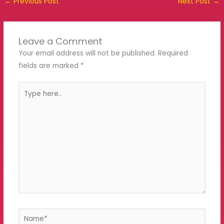
←
Previous Post
Next Post
→
Leave a Comment
Your email address will not be published.
Required
fields are marked
*
Type
here..
Name*