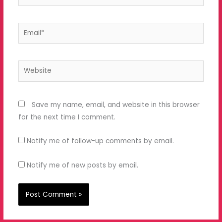
Email*
Website
Save my name, email, and website in this browser
for the next time I comment.
Notify me of follow-up comments by email.
Notify me of new posts by email.