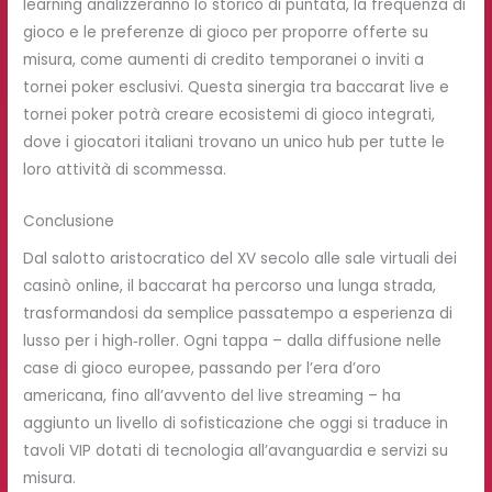
learning analizzeranno lo storico di puntata, la frequenza di
gioco e le preferenze di gioco per proporre offerte su
misura, come aumenti di credito temporanei o inviti a
tornei poker esclusivi. Questa sinergia tra baccarat live e
tornei poker potrà creare ecosistemi di gioco integrati,
dove i giocatori italiani trovano un unico hub per tutte le
loro attività di scommessa.
Conclusione
Dal salotto aristocratico del XV secolo alle sale virtuali dei
casinò online, il baccarat ha percorso una lunga strada,
trasformandosi da semplice passatempo a esperienza di
lusso per i high‑roller. Ogni tappa – dalla diffusione nelle
case di gioco europee, passando per l’era d’oro
americana, fino all’avvento del live streaming – ha
aggiunto un livello di sofisticazione che oggi si traduce in
tavoli VIP dotati di tecnologia all’avanguardia e servizi su
misura.