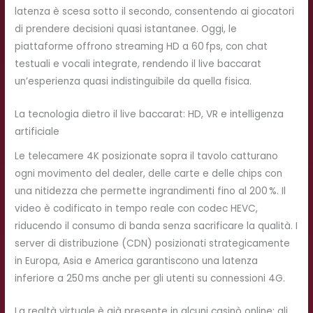
latenza è scesa sotto il secondo, consentendo ai giocatori
di prendere decisioni quasi istantanee. Oggi, le
piattaforme offrono streaming HD a 60 fps, con chat
testuali e vocali integrate, rendendo il live baccarat
un’esperienza quasi indistinguibile da quella fisica.
La tecnologia dietro il live baccarat: HD, VR e intelligenza
artificiale
Le telecamere 4K posizionate sopra il tavolo catturano
ogni movimento del dealer, delle carte e delle chips con
una nitidezza che permette ingrandimenti fino al 200 %. Il
video è codificato in tempo reale con codec HEVC,
riducendo il consumo di banda senza sacrificare la qualità. I
server di distribuzione (CDN) posizionati strategicamente
in Europa, Asia e America garantiscono una latenza
inferiore a 250 ms anche per gli utenti su connessioni 4G.
La realtà virtuale è già presente in alcuni casinò online: gli