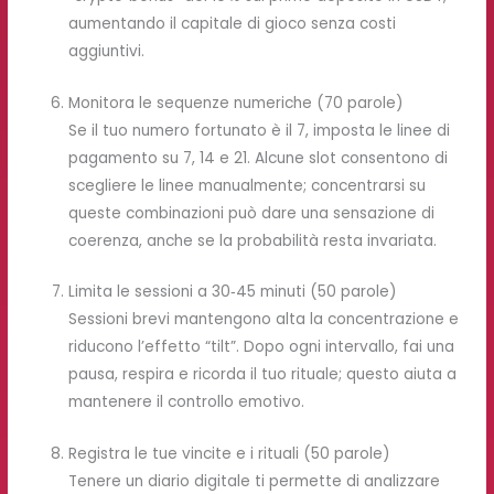
aumentando il capitale di gioco senza costi
aggiuntivi.
Monitora le sequenze numeriche (70 parole)
Se il tuo numero fortunato è il 7, imposta le linee di
pagamento su 7, 14 e 21. Alcune slot consentono di
scegliere le linee manualmente; concentrarsi su
queste combinazioni può dare una sensazione di
coerenza, anche se la probabilità resta invariata.
Limita le sessioni a 30‑45 minuti (50 parole)
Sessioni brevi mantengono alta la concentrazione e
riducono l’effetto “tilt”. Dopo ogni intervallo, fai una
pausa, respira e ricorda il tuo rituale; questo aiuta a
mantenere il controllo emotivo.
Registra le tue vincite e i rituali (50 parole)
Tenere un diario digitale ti permette di analizzare