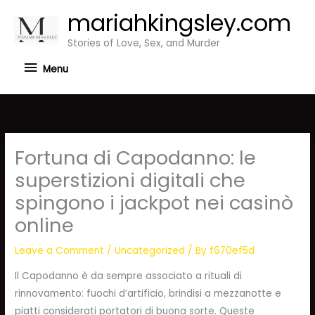
Skip
mariahkingsley.com
Menu
to
Stories of Love, Sex, and Murder
content
Menu
Fortuna di Capodanno: le
superstizioni digitali che
spingono i jackpot nei casinò
online
Leave a Comment
/
Uncategorized
/ By
f670ef5d
Il Capodanno è da sempre associato a rituali di
rinnovamento: fuochi d’artificio, brindisi a mezzanotte e
piatti considerati portatori di buona sorte. Queste