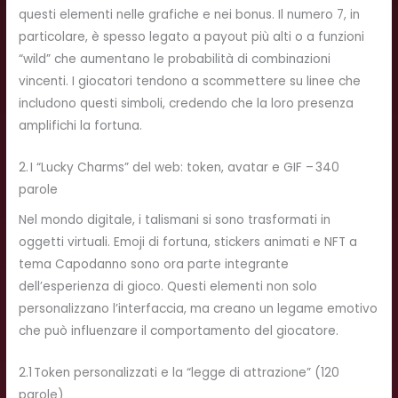
questi elementi nelle grafiche e nei bonus. Il numero 7, in
particolare, è spesso legato a payout più alti o a funzioni
“wild” che aumentano le probabilità di combinazioni
vincenti. I giocatori tendono a scommettere su linee che
includono questi simboli, credendo che la loro presenza
amplifichi la fortuna.
2. I “Lucky Charms” del web: token, avatar e GIF – 340
parole
Nel mondo digitale, i talismani si sono trasformati in
oggetti virtuali. Emoji di fortuna, stickers animati e NFT a
tema Capodanno sono ora parte integrante
dell’esperienza di gioco. Questi elementi non solo
personalizzano l’interfaccia, ma creano un legame emotivo
che può influenzare il comportamento del giocatore.
2.1 Token personalizzati e la “legge di attrazione” (120
parole)