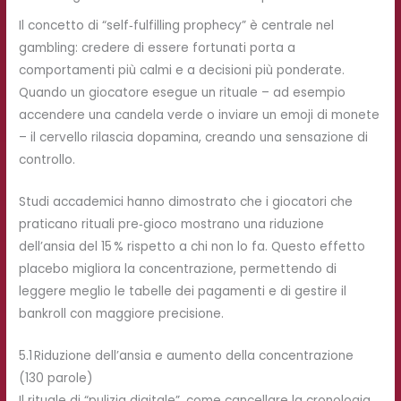
Il concetto di “self‑fulfilling prophecy” è centrale nel
gambling: credere di essere fortunati porta a
comportamenti più calmi e a decisioni più ponderate.
Quando un giocatore esegue un rituale – ad esempio
accendere una candela verde o inviare un emoji di monete
– il cervello rilascia dopamina, creando una sensazione di
controllo.
Studi accademici hanno dimostrato che i giocatori che
praticano rituali pre‑gioco mostrano una riduzione
dell’ansia del 15 % rispetto a chi non lo fa. Questo effetto
placebo migliora la concentrazione, permettendo di
leggere meglio le tabelle dei pagamenti e di gestire il
bankroll con maggiore precisione.
5.1 Riduzione dell’ansia e aumento della concentrazione
(130 parole)
Il rituale di “pulizia digitale”, come cancellare la cronologia