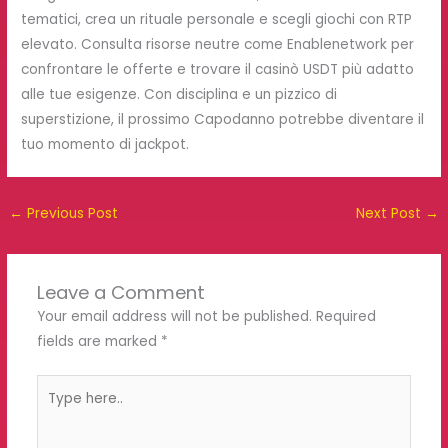
tematici, crea un rituale personale e scegli giochi con RTP
elevato. Consulta risorse neutre come Enablenetwork per
confrontare le offerte e trovare il casinò USDT più adatto
alle tue esigenze. Con disciplina e un pizzico di
superstizione, il prossimo Capodanno potrebbe diventare il
tuo momento di jackpot.
←
Previous Post
Next Post
→
Leave a Comment
Your email address will not be published.
Required
fields are marked
*
Type
here..