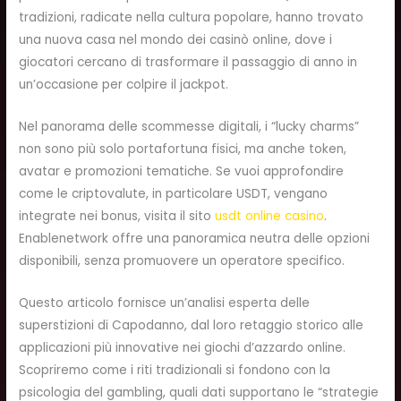
tradizioni, radicate nella cultura popolare, hanno trovato
una nuova casa nel mondo dei casinò online, dove i
giocatori cercano di trasformare il passaggio di anno in
un’occasione per colpire il jackpot.
Nel panorama delle scommesse digitali, i “lucky charms”
non sono più solo portafortuna fisici, ma anche token,
avatar e promozioni tematiche. Se vuoi approfondire
come le criptovalute, in particolare USDT, vengano
integrate nei bonus, visita il sito
usdt online casino
.
Enablenetwork offre una panoramica neutra delle opzioni
disponibili, senza promuovere un operatore specifico.
Questo articolo fornisce un’analisi esperta delle
superstizioni di Capodanno, dal loro retaggio storico alle
applicazioni più innovative nei giochi d’azzardo online.
Scopriremo come i riti tradizionali si fondono con la
psicologia del gambling, quali dati supportano le “strategie