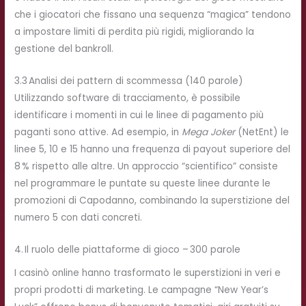
che i giocatori che fissano una sequenza “magica” tendono
a impostare limiti di perdita più rigidi, migliorando la
gestione del bankroll.
3.3 Analisi dei pattern di scommessa (140 parole)
Utilizzando software di tracciamento, è possibile
identificare i momenti in cui le linee di pagamento più
paganti sono attive. Ad esempio, in
Mega Joker
(NetEnt) le
linee 5, 10 e 15 hanno una frequenza di payout superiore del
8 % rispetto alle altre. Un approccio “scientifico” consiste
nel programmare le puntate su queste linee durante le
promozioni di Capodanno, combinando la superstizione del
numero 5 con dati concreti.
4. Il ruolo delle piattaforme di gioco – 300 parole
I casinò online hanno trasformato le superstizioni in veri e
propri prodotti di marketing. Le campagne “New Year’s