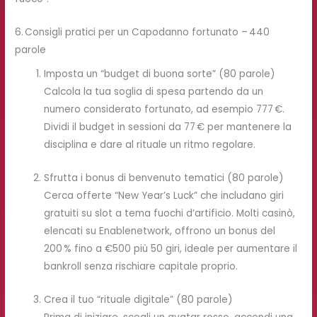
6. Consigli pratici per un Capodanno fortunato – 440
parole
Imposta un “budget di buona sorte” (80 parole)
Calcola la tua soglia di spesa partendo da un
numero considerato fortunato, ad esempio 777 €.
Dividi il budget in sessioni da 77 € per mantenere la
disciplina e dare al rituale un ritmo regolare.
Sfrutta i bonus di benvenuto tematici (80 parole)
Cerca offerte “New Year’s Luck” che includano giri
gratuiti su slot a tema fuochi d’artificio. Molti casinò,
elencati su Enablenetwork, offrono un bonus del
200 % fino a €500 più 50 giri, ideale per aumentare il
bankroll senza rischiare capitale proprio.
Crea il tuo “rituale digitale” (80 parole)