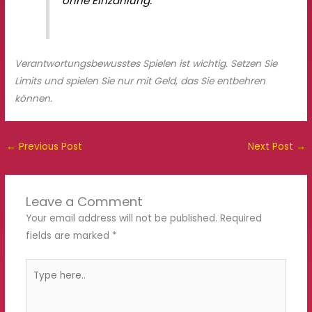
ohne Einzahlung.
Verantwortungsbewusstes Spielen ist wichtig. Setzen Sie
Limits und spielen Sie nur mit Geld, das Sie entbehren
können.
←
Previous Post
Next Post
→
Leave a Comment
Your email address will not be published.
Required
fields are marked
*
Type
here..