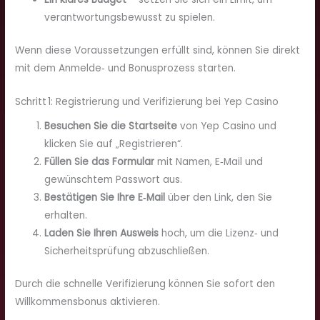
verantwortungsbewusst zu spielen.
Wenn diese Voraussetzungen erfüllt sind, können Sie direkt
mit dem Anmelde‑ und Bonusprozess starten.
Schritt 1: Registrierung und Verifizierung bei Yep Casino
Besuchen Sie die Startseite
von Yep Casino und
klicken Sie auf „Registrieren“.
Füllen Sie das Formular
mit Namen, E‑Mail und
gewünschtem Passwort aus.
Bestätigen Sie Ihre E‑Mail
über den Link, den Sie
erhalten.
Laden Sie Ihren Ausweis
hoch, um die Lizenz‑ und
Sicherheitsprüfung abzuschließen.
Durch die schnelle Verifizierung können Sie sofort den
Willkommensbonus aktivieren.