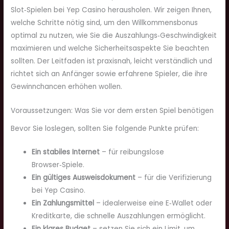
Slot‑Spielen bei Yep Casino herausholen. Wir zeigen Ihnen,
welche Schritte nötig sind, um den Willkommensbonus
optimal zu nutzen, wie Sie die Auszahlungs‑Geschwindigkeit
maximieren und welche Sicherheitsaspekte Sie beachten
sollten. Der Leitfaden ist praxisnah, leicht verständlich und
richtet sich an Anfänger sowie erfahrene Spieler, die ihre
Gewinnchancen erhöhen wollen.
Voraussetzungen: Was Sie vor dem ersten Spiel benötigen
Bevor Sie loslegen, sollten Sie folgende Punkte prüfen:
Ein stabiles Internet
– für reibungslose
Browser‑Spiele.
Ein gültiges Ausweisdokument
– für die Verifizierung
bei Yep Casino.
Ein Zahlungsmittel
– idealerweise eine E‑Wallet oder
Kreditkarte, die schnelle Auszahlungen ermöglicht.
Ein klares Budget
– setzen Sie sich ein Limit, um