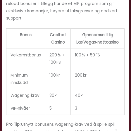
reload‑bonuser. I tillegg har de et VIP‑program som gir
eksklusive kampanjer, høyere uttaksgrenser og dedikert
support.
Bonus
Coolbet
Gjennomsnittlig
Casino
Las Vegas‑nettcasino
Velkomstbonus
200 % +
100 % + 50 FS
100 FS
Minimum
100 kr
200 kr
innskudd
Wagering‑krav
30×
40×
VIP‑nivåer
5
3
Pro Tip:
Utnytt bonusens wagering‑krav ved å spille spill