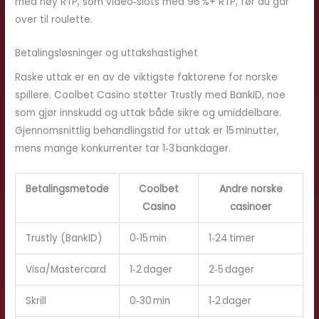
med høy RTP, som video‑slots med 96 %+ RTP, før du går
over til roulette.
Betalingsløsninger og uttakshastighet
Raske uttak er en av de viktigste faktorene for norske
spillere. Coolbet Casino støtter Trustly med BankID, noe
som gjør innskudd og uttak både sikre og umiddelbare.
Gjennomsnittlig behandlingstid for uttak er 15 minutter,
mens mange konkurrenter tar 1‑3 bankdager.
Betalingsmetode
Coolbet
Andre norske
Casino
casinoer
Trustly (BankID)
0‑15 min
1‑24 timer
Visa/Mastercard
1‑2 dager
2‑5 dager
Skrill
0‑30 min
1‑2 dager