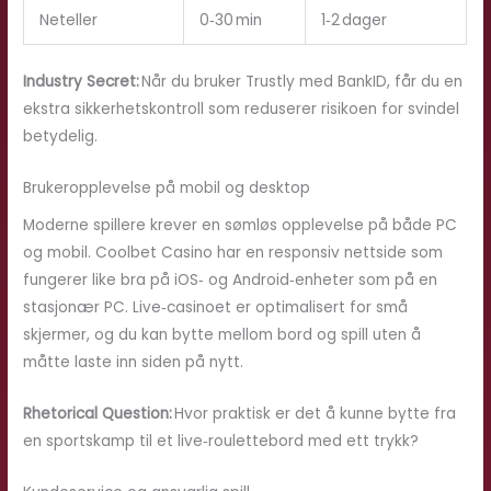
Neteller
0‑30 min
1‑2 dager
Industry Secret:
Når du bruker Trustly med BankID, får du en
ekstra sikkerhetskontroll som reduserer risikoen for svindel
betydelig.
Brukeropplevelse på mobil og desktop
Moderne spillere krever en sømløs opplevelse på både PC
og mobil. Coolbet Casino har en responsiv nettside som
fungerer like bra på iOS‑ og Android‑enheter som på en
stasjonær PC. Live‑casinoet er optimalisert for små
skjermer, og du kan bytte mellom bord og spill uten å
måtte laste inn siden på nytt.
Rhetorical Question:
Hvor praktisk er det å kunne bytte fra
en sportskamp til et live‑roulettebord med ett trykk?