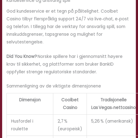
Kundeservice og ansvarlig spill
God kundeservice er et tegn på pålitelighet. Coolbet
Casino tilbyr flerspråklig support 24/7 via live‑chat, e‑post
og telefon. I tillegg har de verktøy for ansvarlig spill, som
innskuddsgrenser, tapsgrense og mulighet for
selvutestengelse.
Did You Know?
Norske spillere har i gjennomsnitt høyere
krav til sikkerhet, og plattformer som bruker BankID
oppfyller strenge regulatoriske standarder.
Sammenligning av de viktigste dimensjonene
Dimensjon
Coolbet
Tradisjonelle
Casino
Las Vegas‑nettcasino
Husfordel i
2,7 %
5,26 % (amerikansk)
roulette
(europeisk)