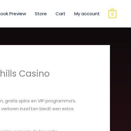
Book Preview
Store
Cart
My account
0
hills Casino
n, gratis spins en VIP‑programma’s.
verloren inzetten biedt een extra