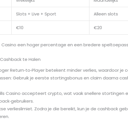
Wekelijks
Maandelijks
Slots + Live + Sport
Alleen slots
€10
€20
ills Casino een hoger percentage en een bredere speltoepassi
t Cashback te Halen
oger Return‑to‑Player betekent minder verlies, waardoor je c
n: Gebruik je eerste stortingsbonus en claim daarna cash
ills Casino accepteert crypto, wat vaak snellere stortingen
back‑gebruikers.
jkse verlieslimiet. Zodra je die bereikt, kun je de cashback ge
eren.