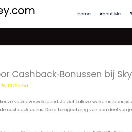
ley.com
Home
About Me
oor Cashback‑Bonussen bij Sky
 By
f670ef5d
de keuze vaak overweldigend. Je ziet talloze welkomstbonusse
 de cashback‑bonus. Deze terugbetaling van een deel van je 