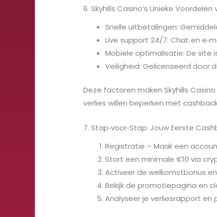
6. Skyhills Casino’s Unieke Voordele
Snelle uitbetalingen: Gemiddel
Live support 24/7: Chat en e‑
Mobiele optimalisatie: De site i
Veiligheid: Gelicenseerd door 
Deze factoren maken Skyhills Casino 
verlies willen beperken met cashback
7. Stap‑voor‑Stap: Jouw Eerste Cas
Registratie – Maak een account 
Stort een minimale €10 via cry
Activeer de welkomstbonus en 
Bekijk de promotiepagina en c
Analyseer je verliesrapport en