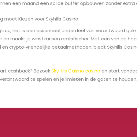
binnen een maand een solide buffer opbouwen zonder extra e
g moet Kiezen voor Skyhills Casino
uc; het is een essentieel onderdeel van verantwoord gokken
r en maakt je winstkansen realistischer. Met een van de ho
 en crypto‑vriendelijke betaalmethoden, biedt Skyhills Cas
smart cashback? Bezoek
SkyHills Casino casino
en start vanda
 verantwoord te spelen en je limieten in de gaten te houden.