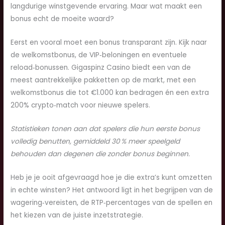
langdurige winstgevende ervaring. Maar wat maakt een
bonus echt de moeite waard?
Eerst en vooral moet een bonus transparant zijn. Kijk naar
de welkomstbonus, de VIP‑beloningen en eventuele
reload‑bonussen. Gigaspinz Casino biedt een van de
meest aantrekkelijke pakketten op de markt, met een
welkomstbonus die tot €1.000 kan bedragen én een extra
200% crypto‑match voor nieuwe spelers.
Statistieken tonen aan dat spelers die hun eerste bonus
volledig benutten, gemiddeld 30 % meer speelgeld
behouden dan degenen die zonder bonus beginnen.
Heb je je ooit afgevraagd hoe je die extra’s kunt omzetten
in echte winsten? Het antwoord ligt in het begrijpen van de
wagering‑vereisten, de RTP‑percentages van de spellen en
het kiezen van de juiste inzetstrategie.