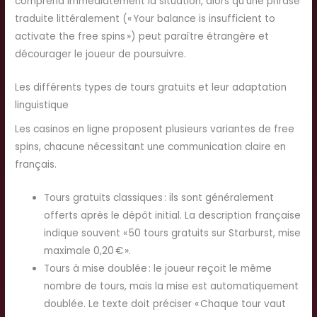
comprend immédiatement la situation, alors qu’une phrase
traduite littéralement (« Your balance is insufficient to
activate the free spins ») peut paraître étrangère et
décourager le joueur de poursuivre.
Les différents types de tours gratuits et leur adaptation
linguistique
Les casinos en ligne proposent plusieurs variantes de free
spins, chacune nécessitant une communication claire en
français.
Tours gratuits classiques : ils sont généralement
offerts après le dépôt initial. La description française
indique souvent « 50 tours gratuits sur Starburst, mise
maximale 0,20 € ».
Tours à mise doublée : le joueur reçoit le même
nombre de tours, mais la mise est automatiquement
doublée. Le texte doit préciser « Chaque tour vaut