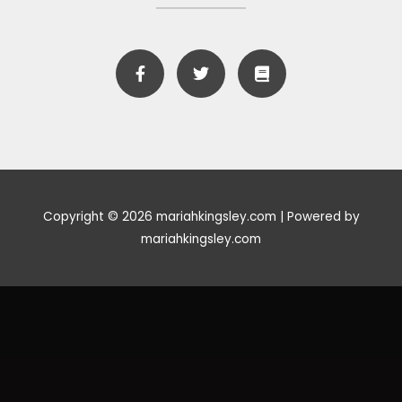
F
T
B
a
w
o
c
i
o
e
t
k
b
t
o
e
o
r
k
-
f
Copyright © 2026 mariahkingsley.com | Powered by
mariahkingsley.com