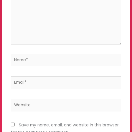
Name*
Email*
Website
Save my name, email, and website in this browser