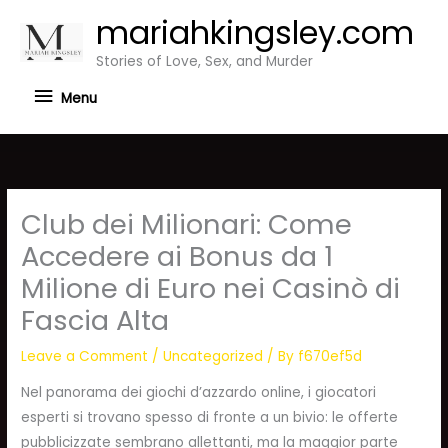
Skip
mariahkingsley.com
Menu
to
Stories of Love, Sex, and Murder
content
Menu
Club dei Milionari: Come
Accedere ai Bonus da 1
Milione di Euro nei Casinò di
Fascia Alta
Leave a Comment
/
Uncategorized
/ By
f670ef5d
Nel panorama dei giochi d’azzardo online, i giocatori
esperti si trovano spesso di fronte a un bivio: le offerte
pubblicizzate sembrano allettanti, ma la maggior parte