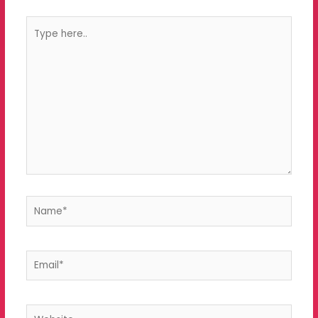
Type
here..
Name*
Email*
Website