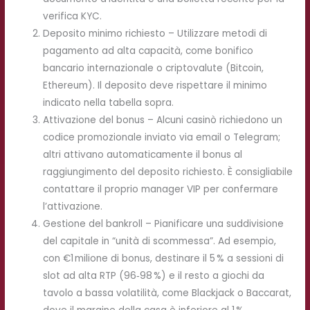
verifica KYC.
Deposito minimo richiesto – Utilizzare metodi di
pagamento ad alta capacità, come bonifico
bancario internazionale o criptovalute (Bitcoin,
Ethereum). Il deposito deve rispettare il minimo
indicato nella tabella sopra.
Attivazione del bonus – Alcuni casinò richiedono un
codice promozionale inviato via email o Telegram;
altri attivano automaticamente il bonus al
raggiungimento del deposito richiesto. È consigliabile
contattare il proprio manager VIP per confermare
l’attivazione.
Gestione del bankroll – Pianificare una suddivisione
del capitale in “unità di scommessa”. Ad esempio,
con €1 milione di bonus, destinare il 5 % a sessioni di
slot ad alta RTP (96‑98 %) e il resto a giochi da
tavolo a bassa volatilità, come Blackjack o Baccarat,