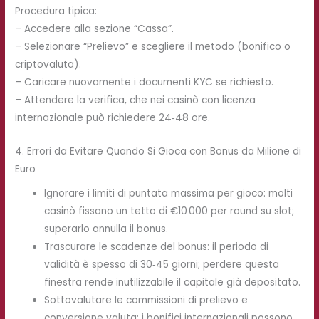
Procedura tipica:
– Accedere alla sezione “Cassa”.
– Selezionare “Prelievo” e scegliere il metodo (bonifico o
criptovaluta).
– Caricare nuovamente i documenti KYC se richiesto.
– Attendere la verifica, che nei casinò con licenza
internazionale può richiedere 24‑48 ore.
4. Errori da Evitare Quando Si Gioca con Bonus da Milione di
Euro
Ignorare i limiti di puntata massima per gioco: molti
casinò fissano un tetto di €10 000 per round su slot;
superarlo annulla il bonus.
Trascurare le scadenze del bonus: il periodo di
validità è spesso di 30‑45 giorni; perdere questa
finestra rende inutilizzabile il capitale già depositato.
Sottovalutare le commissioni di prelievo e
conversione valuta: i bonifici internazionali possono