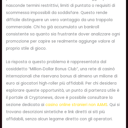
nasconde termini restrittivi, limiti di puntata o requisiti di
scommessa impossibili da soddisfare. Questo rende
difficile distinguere un vero vantaggio da una trappola
commerciale. Chi ha già accumulato un bankroll
consistente sa quanto sia frustrante dover analizzare ogni
promozione per capire se realmente aggiunge valore al
proprio stile di gioco.
La risposta a questo problema è rappresentata dal
cosiddetto “Million‑Dollar Bonus Club”, una rete di casinò
internazionali che riservano bonus di almeno un milione di
euro ai giocatori high‑roller più affidabili. Per chi desidera
esplorare queste opportunità, un punto di partenza utile è
il portale di Cryptonews, dove è possibile consultare la
sezione dedicata ai
casino online stranieri non AAMS
. Qui si
trovano descrizioni sintetiche e link diretti ai siti più
affidabili, senza alcun legame diretto con gli operatori.