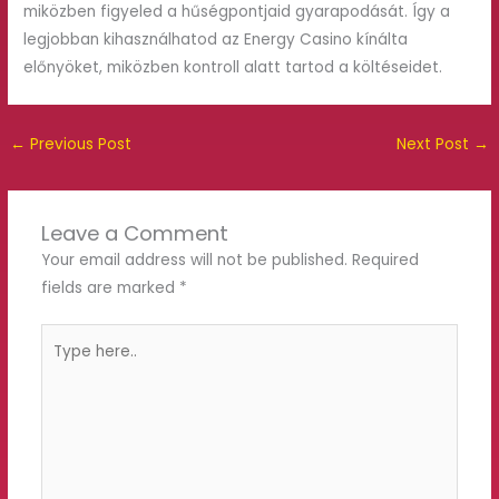
miközben figyeled a hűségpontjaid gyarapodását. Így a
legjobban kihasználhatod az Energy Casino kínálta
előnyöket, miközben kontroll alatt tartod a költéseidet.
←
Previous Post
Next Post
→
Leave a Comment
Your email address will not be published.
Required
fields are marked
*
Type
here..