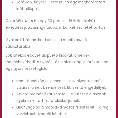
Játékidő-figyelő – értesít, ha egy meghatározott
időt túlléptél.
Quick Win:
Állíts be egy 30 perces időzítőt, mielőtt
elkezdesz játszani, így tudod, mikor kell szünetet tartani.
Gyakori hibák, amiket kerülj el a mobil kaszinó
választásakor
Sok játékos elkövet alapvető hibákat, amelyek
megnehezíthetik a nyerést és a biztonságos játékot. Íme
egy gyors összefoglaló:
Nem ellenőrzöd a licencet – csak olyan kaszinót
válassz, amelyik rendelkezik EU‑szintű engedéllyel.
Átverő promóciókat keresel – a túl szép ajánlatok
gyakran rejtett feltételekkel járnak.
Elhanyagolod a mobilalkalmazás frissítéseit – a régi
verziók sebezhetők lehetnek.