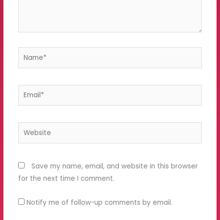
Name*
Email*
Website
Save my name, email, and website in this browser
for the next time I comment.
Notify me of follow-up comments by email.