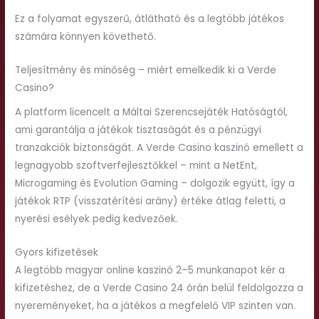
Ez a folyamat egyszerű, átlátható és a legtöbb játékos
számára könnyen követhető.
Teljesítmény és minőség – miért emelkedik ki a Verde
Casino?
A platform licencelt a Máltai Szerencsejáték Hatóságtól,
ami garantálja a játékok tisztaságát és a pénzügyi
tranzakciók biztonságát. A Verde Casino kaszinó emellett a
legnagyobb szoftverfejlesztőkkel – mint a NetEnt,
Microgaming és Evolution Gaming – dolgozik együtt, így a
játékok RTP (visszatérítési arány) értéke átlag feletti, a
nyerési esélyek pedig kedvezőek.
Gyors kifizetések
A legtöbb magyar online kaszinó 2–5 munkanapot kér a
kifizetéshez, de a Verde Casino 24 órán belül feldolgozza a
nyereményeket, ha a játékos a megfelelő VIP szinten van.