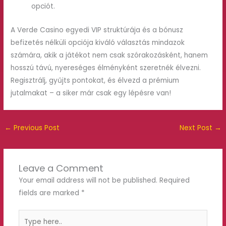
opciót.
A Verde Casino egyedi VIP struktúrája és a bónusz
befizetés nélküli opciója kiváló választás mindazok
számára, akik a játékot nem csak szórakozásként, hanem
hosszú távú, nyereséges élményként szeretnék élvezni.
Regisztrálj, gyűjts pontokat, és élvezd a prémium
jutalmakat – a siker már csak egy lépésre van!
←
Previous Post
Next Post
→
Leave a Comment
Your email address will not be published.
Required
fields are marked
*
Type