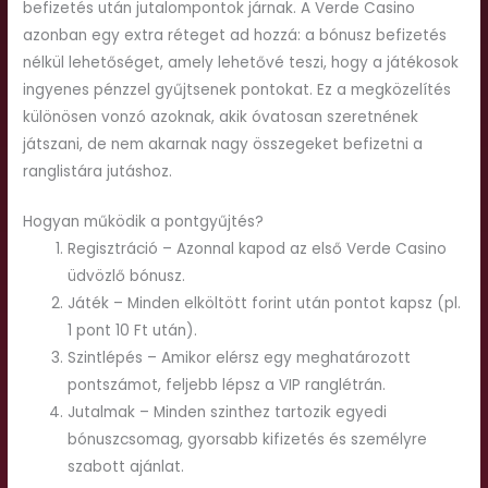
befizetés után jutalompontok járnak. A Verde Casino
azonban egy extra réteget ad hozzá: a bónusz befizetés
nélkül lehetőséget, amely lehetővé teszi, hogy a játékosok
ingyenes pénzzel gyűjtsenek pontokat. Ez a megközelítés
különösen vonzó azoknak, akik óvatosan szeretnének
játszani, de nem akarnak nagy összegeket befizetni a
ranglistára jutáshoz.
Hogyan működik a pontgyűjtés?
Regisztráció – Azonnal kapod az első Verde Casino
üdvözlő bónusz.
Játék – Minden elköltött forint után pontot kapsz (pl.
1 pont 10 Ft után).
Szintlépés – Amikor elérsz egy meghatározott
pontszámot, feljebb lépsz a VIP ranglétrán.
Jutalmak – Minden szinthez tartozik egyedi
bónuszcsomag, gyorsabb kifizetés és személyre
szabott ajánlat.